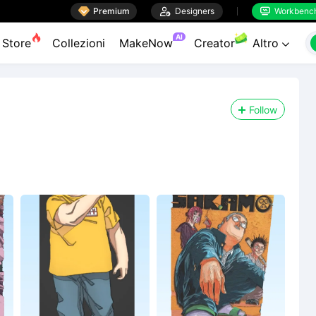

Premium

Designers
Workbenc


AI
Store
Collezioni
MakeNow
Creator
Altro

Follow