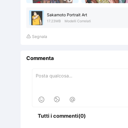
Sakamoto Portrait Art
17.23MB
Modelli Correlati
Segnala

Commenta



Tutti i commenti(0)