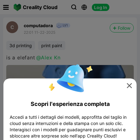

Creality Cloud
Log In



computadora
Follow
22:01 11-22-2025
3d printing
print paint
is a elefant
@Alex Kn

Scopri l'esperienza completa
Accedi a tutti i dettagli dei modelli, approfitta del taglio in
cloud senza interruzioni e della stampa con un solo clic.
Interagisci con i modelli per guadagnare punti esclusivi e
sbloccare altre sorprese solo nell'app Creality Cloud!