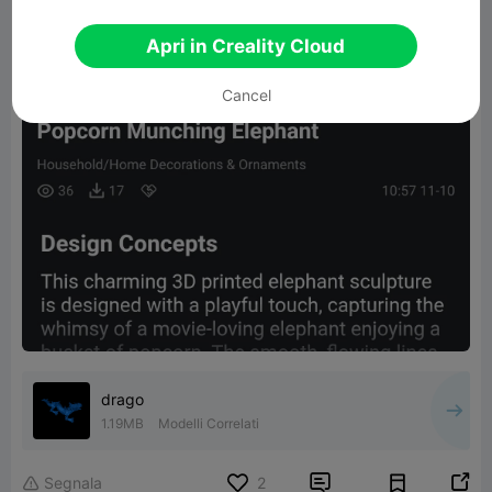
Apri in Creality Cloud
Cancel
drago
1.19MB
Modelli Correlati


Segnala
2
