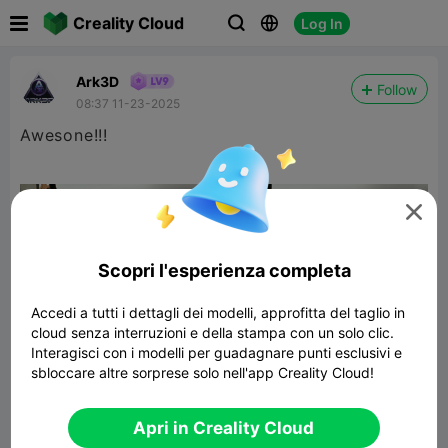

Creality Cloud
Log In



Ark3D
Follow
08:37 11-23-2025
Awesone!!!

Scopri l'esperienza completa
Accedi a tutti i dettagli dei modelli, approfitta del taglio in
cloud senza interruzioni e della stampa con un solo clic.
Interagisci con i modelli per guadagnare punti esclusivi e
sbloccare altre sorprese solo nell'app Creality Cloud!
Chibi Batman – Guardián de Gotham
47.67MB
Modelli Correlati
Apri in Creality Cloud