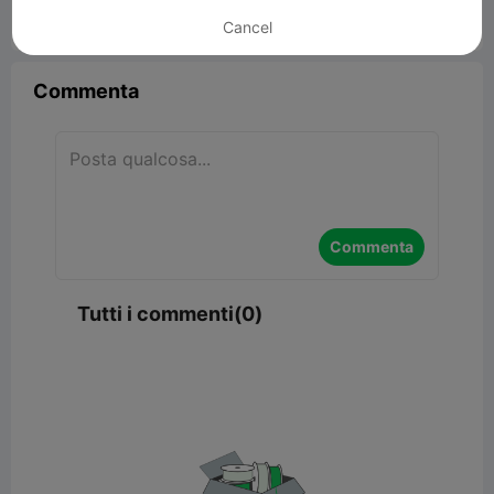
Cancel


Segnala
9

Commenta
Commenta
Tutti i commenti(0)