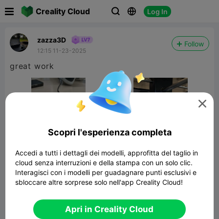

Creality Cloud
Log In



zazza3D
Follow
12:15 11-23-2025
great work

Scopri l'esperienza completa
Accedi a tutti i dettagli dei modelli, approfitta del taglio in
cloud senza interruzioni e della stampa con un solo clic.
Interagisci con i modelli per guadagnare punti esclusivi e
sbloccare altre sorprese solo nell'app Creality Cloud!
Official ITIS Keychain - State Industrial
Technical Institut
108.90KB
Modelli Correlati
Apri in Creality Cloud