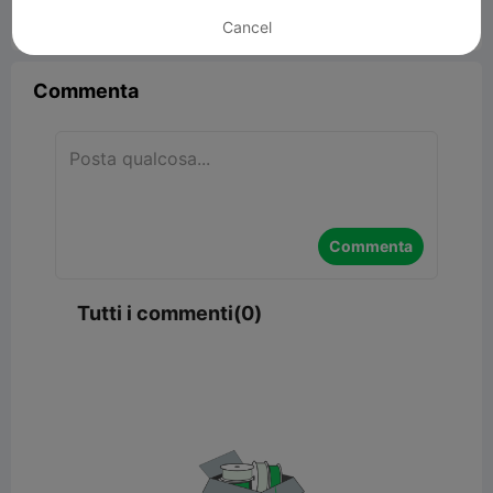
Cancel


Segnala
5

Commenta
Commenta
Tutti i commenti(0)