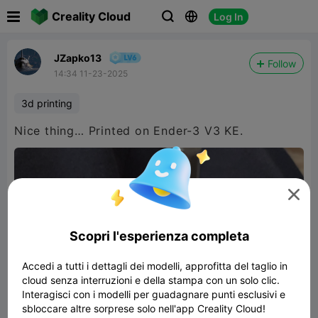

Creality Cloud
Log In



JZapko13
Follow
14:34 11-23-2025
3d printing
Nice thing… Printed on Ender-3 V3 KE.

Scopri l'esperienza completa
Accedi a tutti i dettagli dei modelli, approfitta del taglio in
cloud senza interruzioni e della stampa con un solo clic.
Interagisci con i modelli per guadagnare punti esclusivi e
sbloccare altre sorprese solo nell'app Creality Cloud!