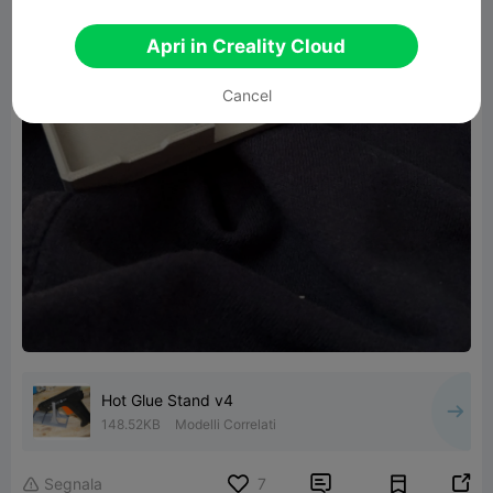
Apri in Creality Cloud
Cancel
Hot Glue Stand v4
148.52KB
Modelli Correlati


Segnala
7
