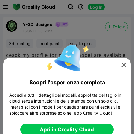

Creality Cloud
Log In



Y-3D-designs
Follow
15:35 11-23-2025
3d printing
print paint
easy to print
ceack my profile for all this model are available
for free!

Scopri l'esperienza completa
Accedi a tutti i dettagli dei modelli, approfitta del taglio in
cloud senza interruzioni e della stampa con un solo clic.
Interagisci con i modelli per guadagnare punti esclusivi e
sbloccare altre sorprese solo nell'app Creality Cloud!
Apri in Creality Cloud