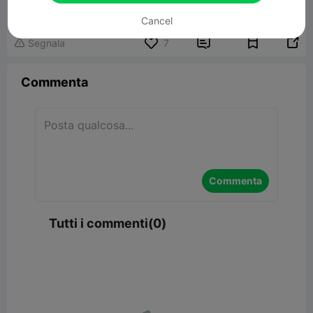
Cancel


Segnala
7

Commenta
Commenta
Tutti i commenti(0)