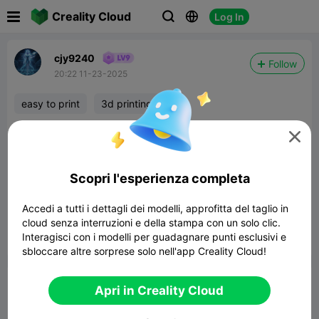

Creality Cloud
Log In



cjy9240
Follow
20:22 11-23-2025
easy to print
3d printing
Easy print wall mount headphone holder with a

shelf and cubby
Scopri l'esperienza completa
headphone holder wall mount with a shelf
407.02KB
Modelli Correlati
Accedi a tutti i dettagli dei modelli, approfitta del taglio in
cloud senza interruzioni e della stampa con un solo clic.
Interagisci con i modelli per guadagnare punti esclusivi e


Segnala
6

sbloccare altre sorprese solo nell'app Creality Cloud!
Commenta
Apri in Creality Cloud