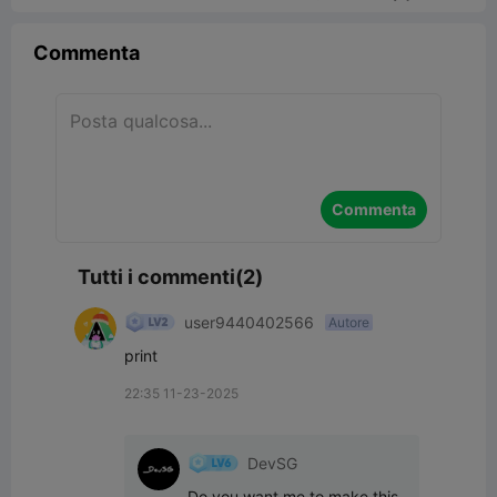
Commenta
Commenta
Tutti i commenti(2)
user9440402566
Autore
print
22:35 11-23-2025
DevSG
Do you want me to make this