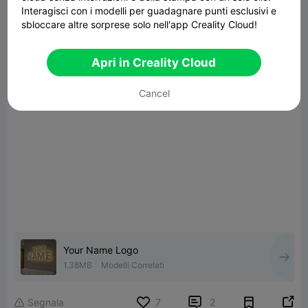
Interagisci con i modelli per guadagnare punti esclusivi e
sbloccare altre sorprese solo nell'app Creality Cloud!
Apri in Creality Cloud
Cancel
Your Name Logo
1.38MB
Modelli Correlati


Segnala
7
2
