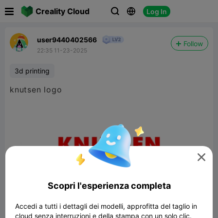

Creality Cloud
Log In



user9440402566
Follow
22:35 11-23-2025
3d printing
knutsen logo

Scopri l'esperienza completa
Accedi a tutti i dettagli dei modelli, approfitta del taglio in
cloud senza interruzioni e della stampa con un solo clic.