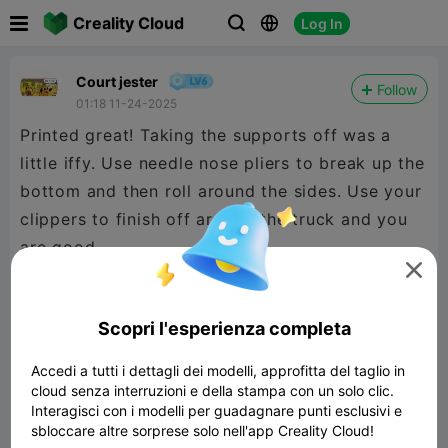

Creality Cloud
Log In



Court jester
Follow
01:18 11-24-2025
Printed great! Taking the supports off was a
little iffy. Use needle nose pliers to break up the
bottom and then roll around the sides. Use your
clippers to finish off around the truck and you
are good.

Scopri l'esperienza completa
Accedi a tutti i dettagli dei modelli, approfitta del taglio in
cloud senza interruzioni e della stampa con un solo clic.
Interagisci con i modelli per guadagnare punti esclusivi e
sbloccare altre sorprese solo nell'app Creality Cloud!