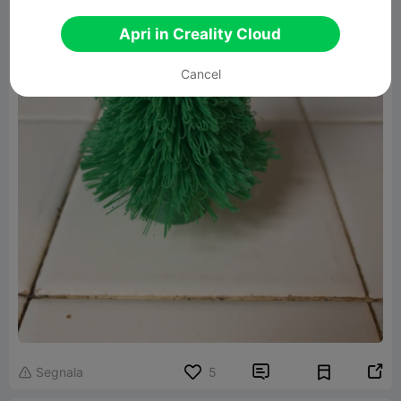
Apri in Creality Cloud
Cancel


Segnala
5
