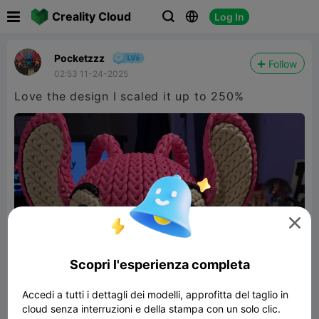

Creality Cloud
Log In



Pocketzzz
Follow
02:53 11-24-2025
Love the design I scaled it up to 250%

Scopri l'esperienza completa
Accedi a tutti i dettagli dei modelli, approfitta del taglio in
cloud senza interruzioni e della stampa con un solo clic.