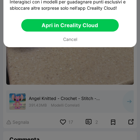
Interagisci con i modelli per guadagnare punti esclusivi e
sbloccare altre sorprese solo nell'app Creality Cloud!
Apri in Creality Cloud
Cancel
Angel Knitted - Crochet - Stitch -
Multipart
391.43MB
Modelli Correlati


Segnala
17
2

Commenta