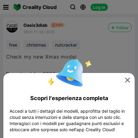

Creality Cloud
Log In



Oasis3dlab
Follow
18:01 11-24-2025
free
christmas
nutcracker
Check my new Xmas model
Download for FREE

Scopri l'esperienza completa
Accedi a tutti i dettagli dei modelli, approfitta del taglio in
cloud senza interruzioni e della stampa con un solo clic.
Interagisci con i modelli per guadagnare punti esclusivi e
sbloccare altre sorprese solo nell'app Creality Cloud!