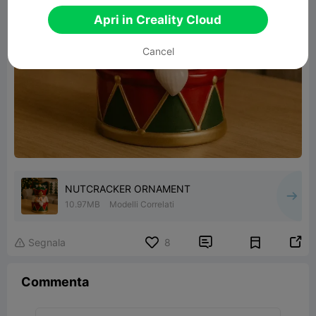
Apri in Creality Cloud
Cancel
NUTCRACKER ORNAMENT
10.97MB
Modelli Correlati


Segnala
8

Commenta