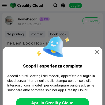

Creality Cloud
Log In



HomeDecor
Follow
18:11 11-24-2025
3d printing
ironman
book nook
The Best Book Nook is Here


480P LD
Scopri l'esperienza completa

Accedi a tutti i dettagli dei modelli, approfitta del taglio in
cloud senza interruzioni e della stampa con un solo clic.
Interagisci con i modelli per guadagnare punti esclusivi e
sbloccare altre sorprese solo nell'app Creality Cloud!
00:05
Apri in Creality Cloud