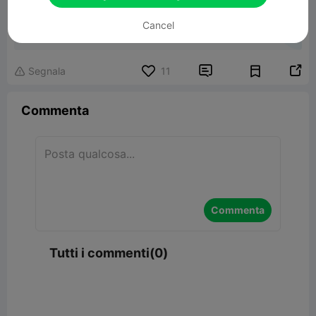
Ironman Book Nook
Cancel
350.94MB
Modelli Correlati


Segnala
11

Commenta
Commenta
Tutti i commenti(0)