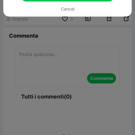
47.69MB
Modelli Correlati
Cancel


Segnala
3

Commenta
Commenta
Tutti i commenti(0)