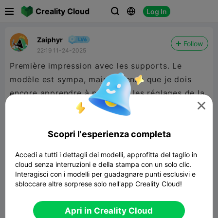

Creality Cloud
Log In



Zaiphyr
Follow
22:19 11-24-2025
Première impression avec les supports. Le
modèle est sympa, mais je pense que je dois
encore apprendre à peaufiner les réglages de la
machine.

Edit : après mise en couleur.
Scopri l'esperienza completa
Accedi a tutti i dettagli dei modelli, approfitta del taglio in
cloud senza interruzioni e della stampa con un solo clic.
Interagisci con i modelli per guadagnare punti esclusivi e
sbloccare altre sorprese solo nell'app Creality Cloud!
Apri in Creality Cloud
Derpy and crow