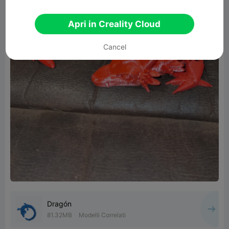
Apri in Creality Cloud
Cancel
Dragón
81.32MB
Modelli Correlati