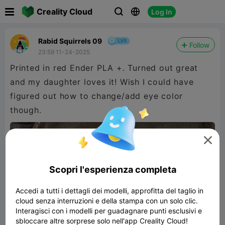

Creality Cloud
Log In



Rabid Squirrels 09
Follow
23:59 11-24-2025
Printed in red Ender PLA +. Turned out great
and my daughter loves it! Wish I could have
figured out how to change/add eye color
though.

Scopri l'esperienza completa
Accedi a tutti i dettagli dei modelli, approfitta del taglio in
cloud senza interruzioni e della stampa con un solo clic.
Interagisci con i modelli per guadagnare punti esclusivi e
sbloccare altre sorprese solo nell'app Creality Cloud!