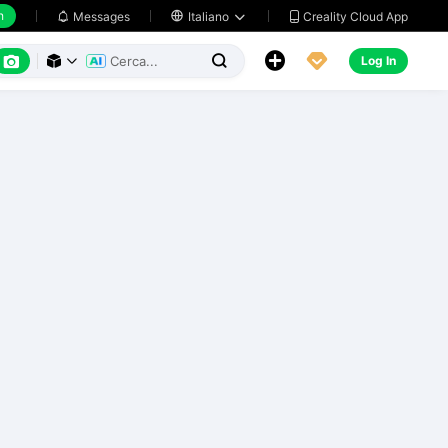
h
Creality Cloud App
Messages

Italiano






Log In


