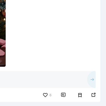


6