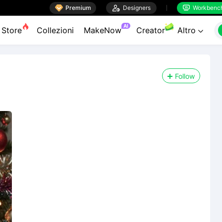

Premium

Designers
Workbenc


AI
Store
Collezioni
MakeNow
Creator
Altro

Follow