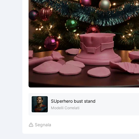
SUperhero bust stand
Modelli Correlati
Segnala
