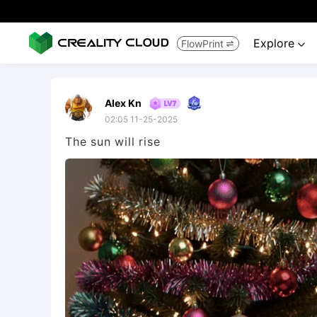
Explore
FlowPrint


Alex Kn
02:05 11-25-2025
The sun will rise