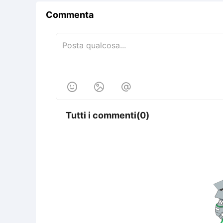
Commenta



Tutti i commenti(0)