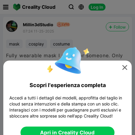

Creality Cloud
Log In



Millin3dStudio
Follow
07:24 11-25-2025
mask
cosplay
costume
Fully wearable mask I made for someone. Only
used about 400grams of filament.

Scopri l'esperienza completa
Accedi a tutti i dettagli dei modelli, approfitta del taglio in
cloud senza interruzioni e della stampa con un solo clic.
Interagisci con i modelli per guadagnare punti esclusivi e
sbloccare altre sorprese solo nell'app Creality Cloud!
Apri in Creality Cloud