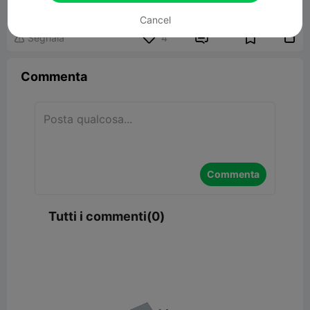
58.37KB
Modelli Correlati
Cancel


Segnala
4

Commenta
Commenta
Tutti i commenti(0)