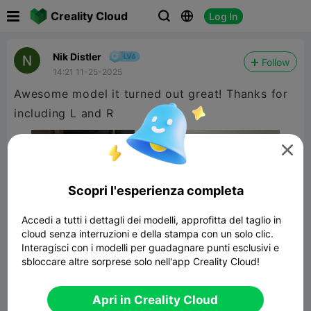

Creality Cloud
Log In



Nik Distler
Follow
14:21 11-25-2025
Awesome model it turned out great! Thanks for
including L and R

Scopri l'esperienza completa
Accedi a tutti i dettagli dei modelli, approfitta del taglio in
cloud senza interruzioni e della stampa con un solo clic.
Interagisci con i modelli per guadagnare punti esclusivi e
sbloccare altre sorprese solo nell'app Creality Cloud!
support for winwing mcdu
Apri in Creality Cloud