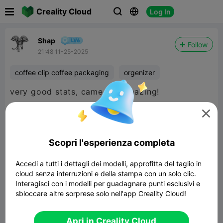

Creality Cloud
Log In



Shap
Follow
21:48 11-25-2025
coffee clip coffee packaging
orgenizer
very good stats, came out amazing!
think about making it for different kind of stuff,

and truly no needed to change parameters
Scopri l'esperienza completa
Accedi a tutti i dettagli dei modelli, approfitta del taglio in
cloud senza interruzioni e della stampa con un solo clic.
Interagisci con i modelli per guadagnare punti esclusivi e
sbloccare altre sorprese solo nell'app Creality Cloud!
Apri in Creality Cloud