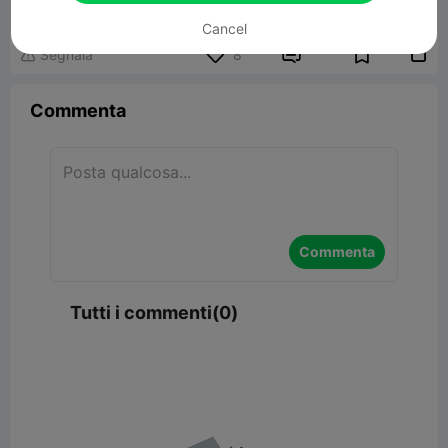
257.93KB
Modelli Correlati
Cancel


Segnala
8

Commenta
Commenta
Tutti i commenti(0)