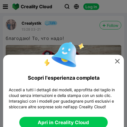

Creality Cloud
Log In



Сrealуstik
Follow
15:28 03-21
благодаю! То, что надо!

Scopri l'esperienza completa
Accedi a tutti i dettagli dei modelli, approfitta del taglio in
cloud senza interruzioni e della stampa con un solo clic.
Interagisci con i modelli per guadagnare punti esclusivi e
sbloccare altre sorprese solo nell'app Creality Cloud!
12 гранный кубик для 3D-
Apri in Creality Cloud
сканирования (магнит, метки 10х6мм)