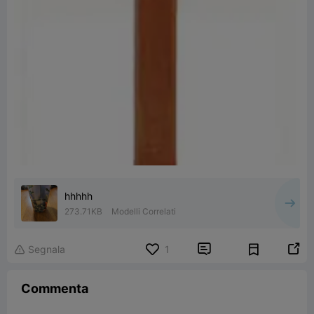
hhhhh
273.71KB
Modelli Correlati


Segnala
1

Commenta