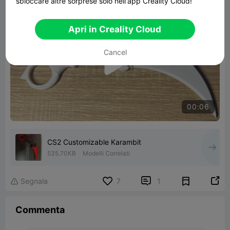
sbloccare altre sorprese solo nell'app Creality Cloud!

480P LD
Apri in Creality Cloud
Cancel

00:06
CS2 Customizable Karambit
535.70KB
Modelli Correlati


Segnala
7
1

Commenta