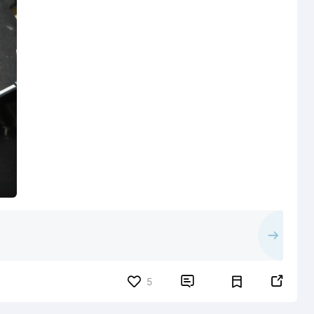


5