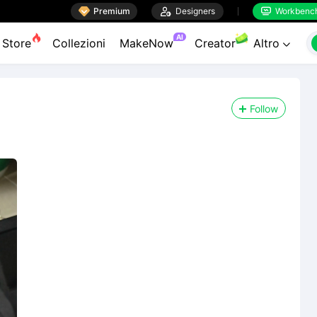

Premium

Designers
Workbenc


AI
Store
Collezioni
MakeNow
Creator
Altro

Follow