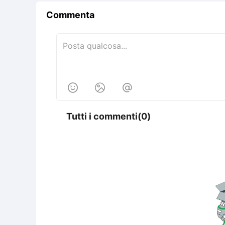
Commenta



Tutti i commenti(0)