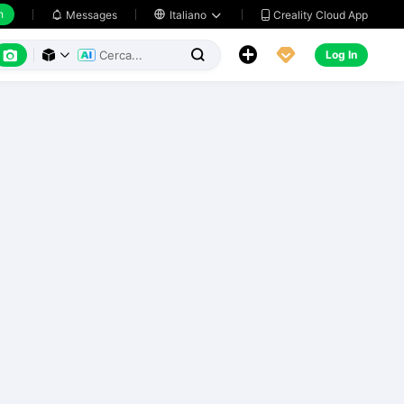
h
Creality Cloud App
Messages

Italiano






Log In


