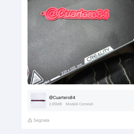
@Cuartero84
2.65MB
Modelli Correlati
Segnala
