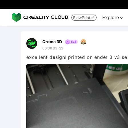
Explore
FlowPrint


Croma 3D
00:08 03-22
excellent design! printed on ender 3 v3 se