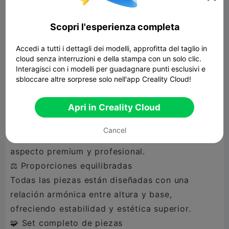
Diseñado para impresión multicolor, pero
totalmente adaptable a un solo color o
Scopri l'esperienza completa
cualquier combinación que desees.
Accedi a tutti i dettagli dei modelli, approfitta del taglio in
📏 Escalable a cualquier tamaño
cloud senza interruzioni e della stampa con un solo clic.
Puedes ajustar el tamaño fácilmente para
Interagisci con i modelli per guadagnare punti esclusivi e
sbloccare altre sorprese solo nell'app Creality Cloud!
adaptarlo a cualquier tablero o preferencia
personal sin perder proporciones.
Apri in Creality Cloud
🏛️ Diseño elegante clásico
inspirado en el estilo tradicional, con un
Cancel
acabado moderno y limpio que aporta un
aspecto premium y profesional.
⚖️ Proporciones equilibradas
Todas las piezas están diseñadas con una
relación armónica entre altura y base,
ofreciendo estabilidad y estética superior.
🧩 Set completo de piezas