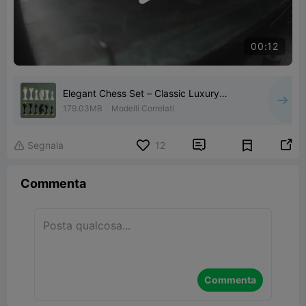
00:12
Elegant Chess Set – Classic Luxury
Staunton Style Pieces
179.03MB
Modelli Correlati


Segnala
12

Commenta
Commenta