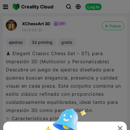

Creality Cloud
Log In



XChessArt 3D
Follow
14:13 03-22
ajedrez
3d printing
gratis
♟️ Elegant Classic Chess Set – STL para
Impresión 3D (Multicolor y Personalizable)
Descubre un juego de ajedrez diseñado para
quienes buscan elegancia, presencia y calidad
visual en cada pieza. Este conjunto combina un
estilo clásico refinado con proporciones
cuidadosamente equilibradas, ideal tanto para
impresión 3D como para exhibición.
✨ Características principales
🎨 Multicolor o monocromo
