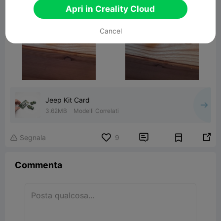
Apri in Creality Cloud
Cancel
Jeep Kit Card
3.62MB
Modelli Correlati


Segnala
9

Commenta