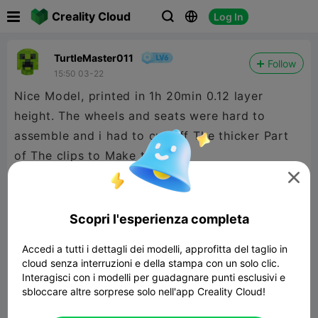

Creality Cloud
Log In



TurtleMaster011
Follow
15:50 03-22
Nice Model, printed in 1h 20min 0.12 layer
height. The wheels and seats were hard to
assemble and i had to cut off The thicker Part
of The clips to Make them fit.

Looks: 9/10
Assembly: 6/10
Scopri l'esperienza completa
Overall: 8/10
Accedi a tutti i dettagli dei modelli, approfitta del taglio in
cloud senza interruzioni e della stampa con un solo clic.
Thanks for sharing this model!
Interagisci con i modelli per guadagnare punti esclusivi e
sbloccare altre sorprese solo nell'app Creality Cloud!