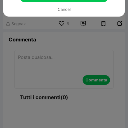
Mini Flip Cat Ears Keychain
1.72MB
Modelli Correlati
Cancel


Segnala
6

Commenta
Commenta
Tutti i commenti(0)