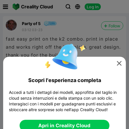

Creality Cloud
Log In



Party of 5
Follow
03:12 03-23
fast easy print on the k2 combo. print in place
and works right off the bed plate. great design.
thank you for the build!

Scopri l'esperienza completa
Accedi a tutti i dettagli dei modelli, approfitta del taglio in
cloud senza interruzioni e della stampa con un solo clic.
Interagisci con i modelli per guadagnare punti esclusivi e
sbloccare altre sorprese solo nell'app Creality Cloud!
Apri in Creality Cloud