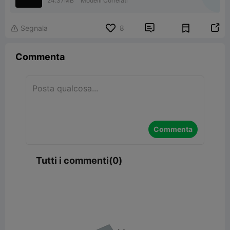
24.37MB
Modelli Correlati


Segnala
8

Commenta
Commenta
Tutti i commenti(0)