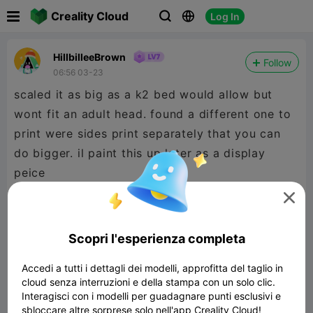

Creality Cloud
Log In



HillbilleeBrown
Follow
06:56 03-23
scaled it as big as a k2 bed would allow but
wont fit an adult head. found a different one to
print were sides print separately that you can
do bigger. il paint this up later as a display
peice

Scopri l'esperienza completa
Accedi a tutti i dettagli dei modelli, approfitta del taglio in
cloud senza interruzioni e della stampa con un solo clic.
Interagisci con i modelli per guadagnare punti esclusivi e
sbloccare altre sorprese solo nell'app Creality Cloud!