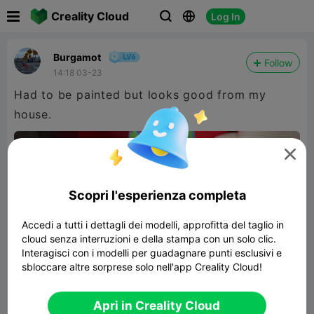

Creality Cloud
Log In



Burgamot
Follow
14:18 03-23
Had to be painted but looks good from my
house.

Scopri l'esperienza completa
Accedi a tutti i dettagli dei modelli, approfitta del taglio in
cloud senza interruzioni e della stampa con un solo clic.
Interagisci con i modelli per guadagnare punti esclusivi e
sbloccare altre sorprese solo nell'app Creality Cloud!
Apri in Creality Cloud