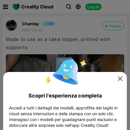

Creality Cloud
Log In



Chantay
Follow
09:57 03-24
Made to use as a cake topper, printed with
supports

Scopri l'esperienza completa
Accedi a tutti i dettagli dei modelli, approfitta del taglio in
cloud senza interruzioni e della stampa con un solo clic.
Interagisci con i modelli per guadagnare punti esclusivi e
sbloccare altre sorprese solo nell'app Creality Cloud!