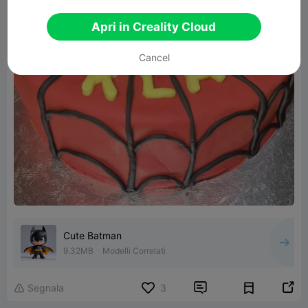
Apri in Creality Cloud
Cancel
Cute Batman
9.32MB
Modelli Correlati


Segnala
3
