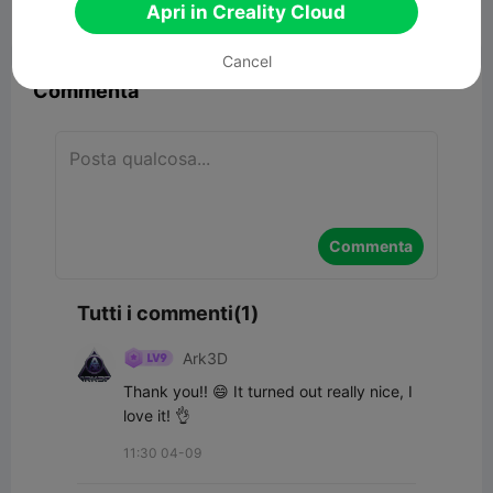
Apri in Creality Cloud


Segnala
9
1

Cancel
Commenta
Commenta
Tutti i commenti(1)
Ark3D
Thank you!! 😄 It turned out really nice, I 
love it! 👌
11:30 04-09