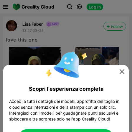

Creality Cloud
Log In



Lisa Faber
Follow
13:47 03-24
love this one

Scopri l'esperienza completa
Accedi a tutti i dettagli dei modelli, approfitta del taglio in
cloud senza interruzioni e della stampa con un solo clic.
Interagisci con i modelli per guadagnare punti esclusivi e
Boolet – El Fantasmita Travieso
sbloccare altre sorprese solo nell'app Creality Cloud!
67.40MB
Modelli Correlati