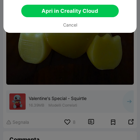
Apri in Creality Cloud
Cancel
Valentine's Special - Squirtle
16.39MB
Modelli Correlati


Segnala
8

Commenta