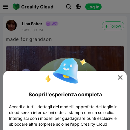

Creality Cloud
Log In



Lisa Faber
Follow
14:33 03-24
made for grandson

Scopri l'esperienza completa
Accedi a tutti i dettagli dei modelli, approfitta del taglio in
cloud senza interruzioni e della stampa con un solo clic.
Interagisci con i modelli per guadagnare punti esclusivi e
sbloccare altre sorprese solo nell'app Creality Cloud!