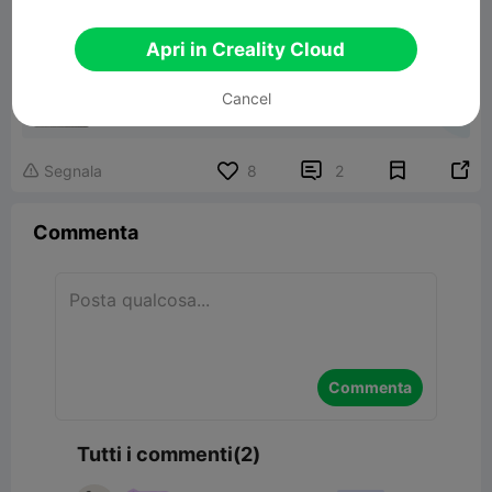
Apri in Creality Cloud
PROTO36 RC Car Chassis
Cancel
51.95MB
Modelli Correlati


Segnala
8
2

Commenta
Commenta
Tutti i commenti(2)