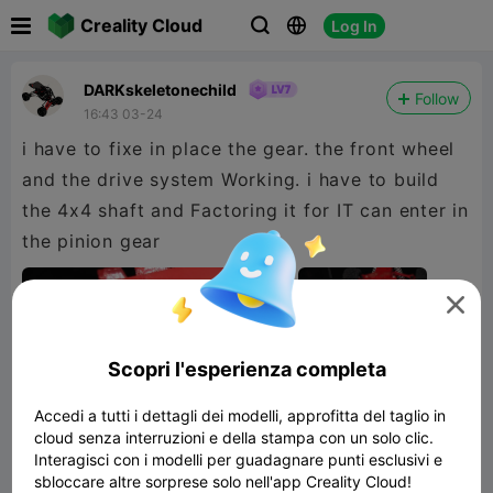

Creality Cloud
Log In



DARKskeletonechild
Follow
16:43 03-24
i have to fixe in place the gear. the front wheel
and the drive system Working. i have to build
the 4x4 shaft and Factoring it for IT can enter in
the pinion gear

Scopri l'esperienza completa
Accedi a tutti i dettagli dei modelli, approfitta del taglio in
cloud senza interruzioni e della stampa con un solo clic.
Interagisci con i modelli per guadagnare punti esclusivi e
sbloccare altre sorprese solo nell'app Creality Cloud!