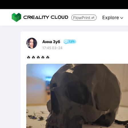
Explore
FlowPrint


Анна Зуб
17:45 03-24
🔥🔥🔥🔥🔥