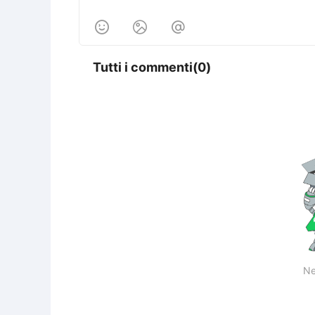



Tutti i commenti(0)
Ne