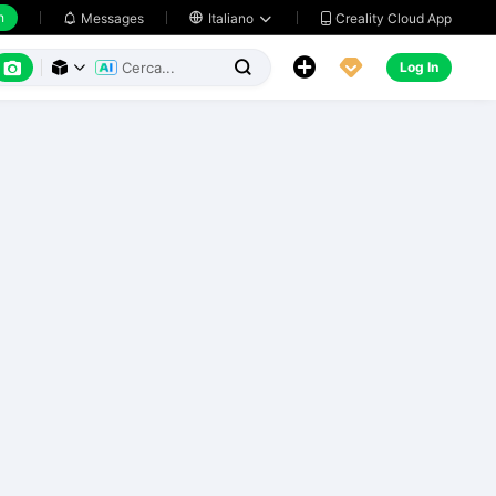
h
Creality Cloud App
Messages

Italiano






Log In


