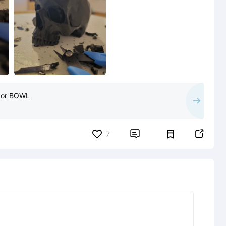
 or BOWL


7