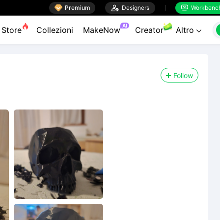

Premium

Designers
Workbenc


AI
Store
Collezioni
MakeNow
Creator
Altro

Follow