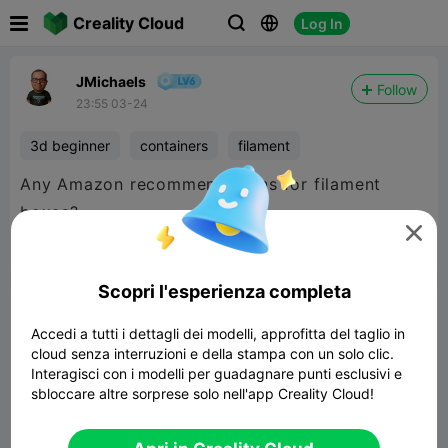

Creality Cloud
Log In



JMichaels
Follow
23:55 03-24
3d beginner
containers
filament
Any Amazon recommendations for filament
boxes?



Segnala
2
3

Scopri l'esperienza completa
Commenta
Accedi a tutti i dettagli dei modelli, approfitta del taglio in
cloud senza interruzioni e della stampa con un solo clic.
Interagisci con i modelli per guadagnare punti esclusivi e
sbloccare altre sorprese solo nell'app Creality Cloud!