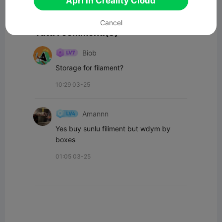
Apri in Creality Cloud
Commenta
Cancel
Tutti i commenti(3)
Biob
Storage for filament?
10:29 03-25
Amannn
Yes buy sunlu filiment but wdym by 
boxes
01:05 03-25