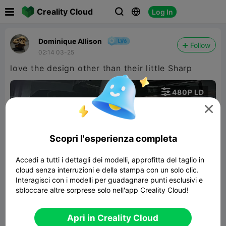

Creality Cloud
Log In



Dominique Allison
Follow
02:14 03-25
love the design other than their little Sharp

480P LD


Scopri l'esperienza completa
Accedi a tutti i dettagli dei modelli, approfitta del taglio in
cloud senza interruzioni e della stampa con un solo clic.
00:31
Interagisci con i modelli per guadagnare punti esclusivi e
sbloccare altre sorprese solo nell'app Creality Cloud!
Extendable Shuriken Katana
Apri in Creality Cloud
421.92KB
Modelli Correlati