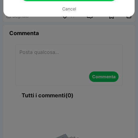
Cancel


Segnala
11

Commenta
Commenta
Tutti i commenti(0)