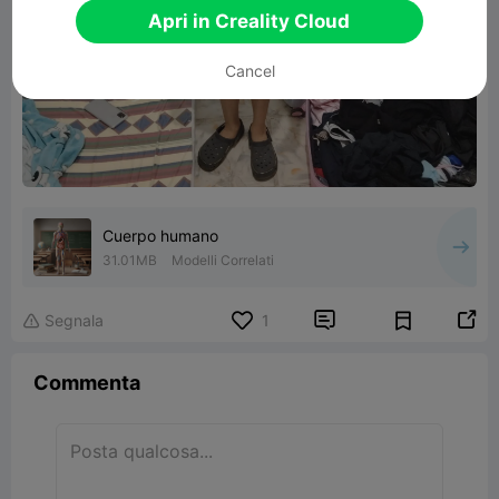
Apri in Creality Cloud
Cancel
Cuerpo humano
31.01MB
Modelli Correlati


Segnala
1

Commenta