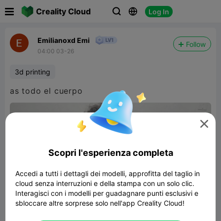

Creality Cloud
Log In



Emilianoxd Emi
Follow
04:00 03-26
3d printing
as todo el cuerpo

Scopri l'esperienza completa
Accedi a tutti i dettagli dei modelli, approfitta del taglio in
cloud senza interruzioni e della stampa con un solo clic.
Interagisci con i modelli per guadagnare punti esclusivi e
sbloccare altre sorprese solo nell'app Creality Cloud!