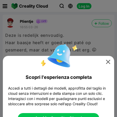

Creality Cloud
Log In



Plientje
Follow
16:55 03-26
Deze is redelijk eenvoudig.
Haar baasje heeft er goed veel paté op
gesmeerd, maar dat vond Kira niet erg. 🤭

This one is easy.
There is a lot of treatment on the licking sole,
Scopri l'esperienza completa
but Kira doesn't matter. 🤭
Accedi a tutti i dettagli dei modelli, approfitta del taglio in
cloud senza interruzioni e della stampa con un solo clic.
Interagisci con i modelli per guadagnare punti esclusivi e
sbloccare altre sorprese solo nell'app Creality Cloud!