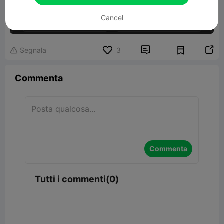
Cancel


Segnala
3

Commenta
Commenta
Tutti i commenti(0)