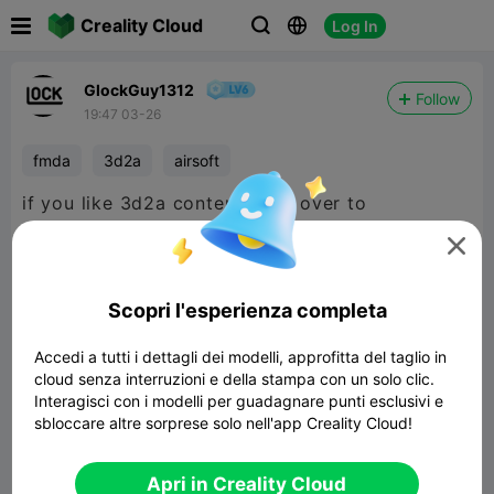

Creality Cloud
Log In



GlockGuy1312
Follow
19:47 03-26
fmda
3d2a
airsoft
if you like 3d2a content head over to
maker

world
@PrintB0t
Scopri l'esperienza completa
Accedi a tutti i dettagli dei modelli, approfitta del taglio in
cloud senza interruzioni e della stampa con un solo clic.
Interagisci con i modelli per guadagnare punti esclusivi e
sbloccare altre sorprese solo nell'app Creality Cloud!
Apri in Creality Cloud