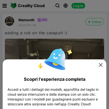

Creality Cloud
Log In



Mamouth
Follow
23:42 03-26
adding a rob on the catapult :)

Scopri l'esperienza completa
Accedi a tutti i dettagli dei modelli, approfitta del taglio in
cloud senza interruzioni e della stampa con un solo clic.
Interagisci con i modelli per guadagnare punti esclusivi e
sbloccare altre sorprese solo nell'app Creality Cloud!