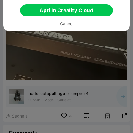
Apri in Creality Cloud
Cancel
model catapult age of empire 4
2.08MB
Modelli Correlati


Segnala
4

Commenta