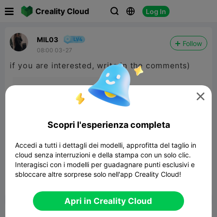

Creality Cloud
Log In



MIL03
Follow
08:00 03-27
if you are interested, write in the comments)

Scopri l'esperienza completa
Accedi a tutti i dettagli dei modelli, approfitta del taglio in
cloud senza interruzioni e della stampa con un solo clic.
Interagisci con i modelli per guadagnare punti esclusivi e
sbloccare altre sorprese solo nell'app Creality Cloud!


Segnala
5

Apri in Creality Cloud
Commenta