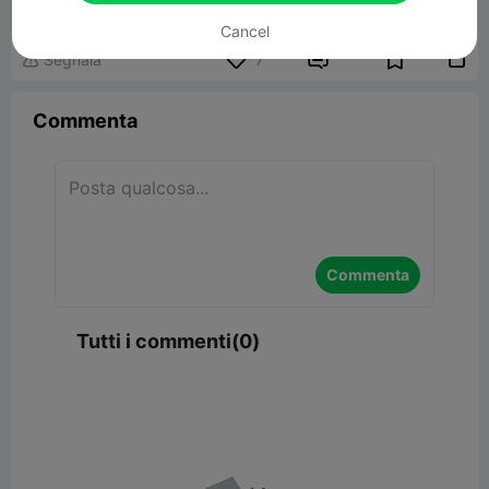
20.56MB
Modelli Correlati
Cancel


Segnala
7

Commenta
Commenta
Tutti i commenti(0)