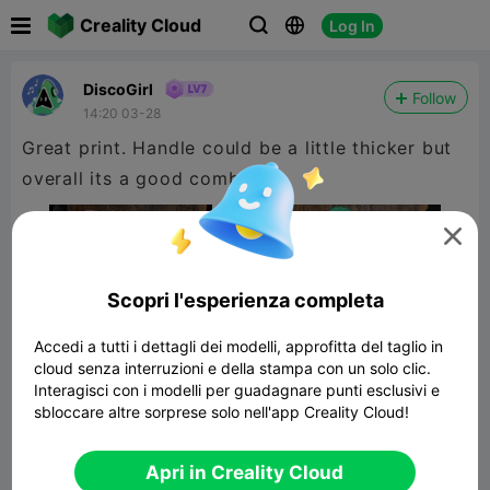

Creality Cloud
Log In



DiscoGirl
Follow
14:20 03-28
Great print. Handle could be a little thicker but
overall its a good comb.

Scopri l'esperienza completa
Accedi a tutti i dettagli dei modelli, approfitta del taglio in
cloud senza interruzioni e della stampa con un solo clic.
Interagisci con i modelli per guadagnare punti esclusivi e
sbloccare altre sorprese solo nell'app Creality Cloud!
Standard comb
Apri in Creality Cloud