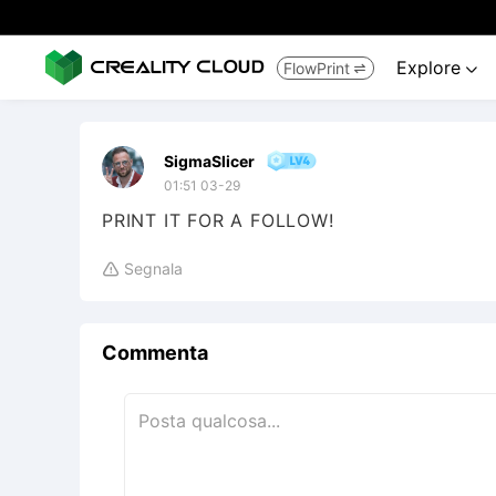
Explore
FlowPrint


SigmaSlicer
01:51 03-29
PRINT IT FOR A FOLLOW!
Segnala

Commenta