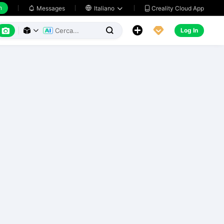
h
Creality Cloud App
Messages

Italiano






Log In


