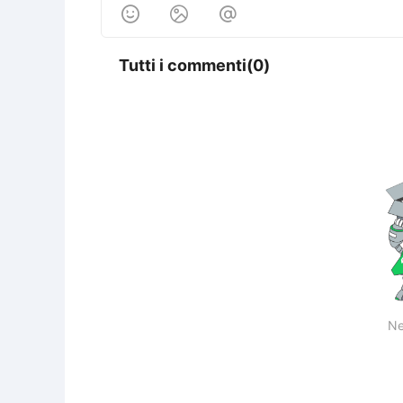



Tutti i commenti(0)
Ne