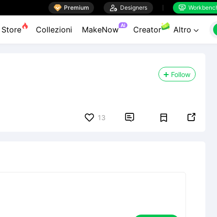

Premium

Designers
Workbenc


AI
Store
Collezioni
MakeNow
Creator
Altro

Follow


13