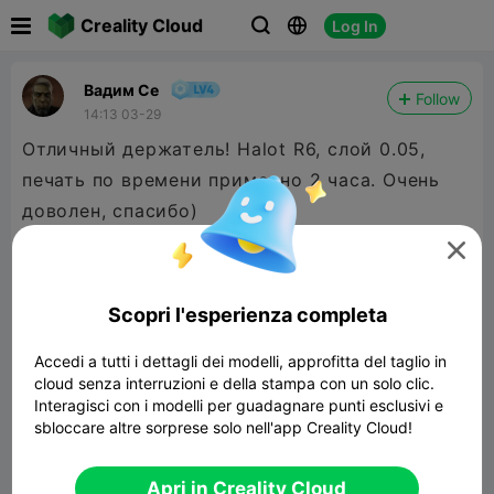

Creality Cloud
Log In



Вадим Се
Follow
14:13 03-29
Отличный держатель! Halot R6, слой 0.05,
печать по времени примерно 2 часа. Очень
доволен, спасибо)

Scopri l'esperienza completa
Accedi a tutti i dettagli dei modelli, approfitta del taglio in
cloud senza interruzioni e della stampa con un solo clic.
Interagisci con i modelli per guadagnare punti esclusivi e
sbloccare altre sorprese solo nell'app Creality Cloud!
Apri in Creality Cloud