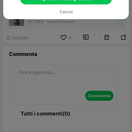
Cancel
watch holder
750.28KB
Modelli Correlati


Segnala
4

Commenta
Commenta
Tutti i commenti(0)