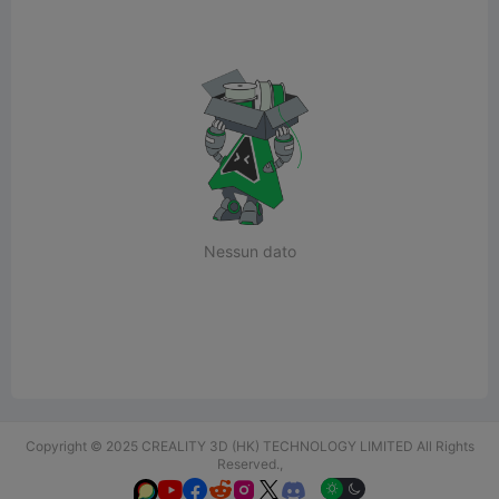
Nessun dato
Copyright © 2025 CREALITY 3D (HK) TECHNOLOGY LIMITED All Rights
Reserved.,





