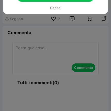
Modelli Correlati
Cancel


Segnala
2

Commenta
Commenta
Tutti i commenti(0)