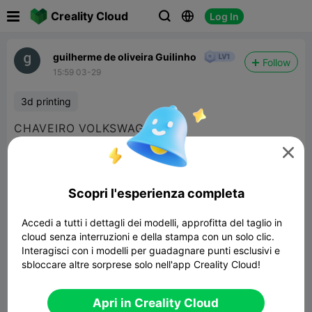

Creality Cloud
Log In



guilherme de oliveira Guilinho
Follow
15:59 03-29
3d printing
CHAVEIRO VOLKSWAGEN

Scopri l'esperienza completa
Accedi a tutti i dettagli dei modelli, approfitta del taglio in
cloud senza interruzioni e della stampa con un solo clic.
Interagisci con i modelli per guadagnare punti esclusivi e
sbloccare altre sorprese solo nell'app Creality Cloud!
Apri in Creality Cloud
Peugeot honyecomb logo keychain