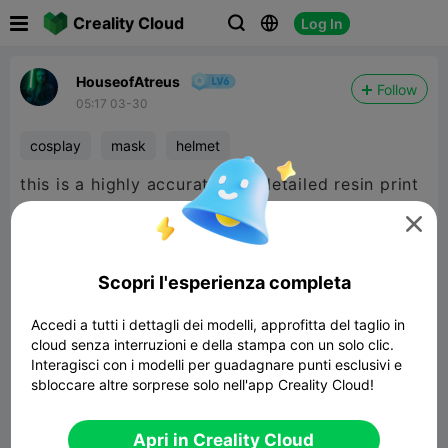

Creality Cloud
Log In



HouseofAtreus
Follow
05:17 03-30
cosplay
mask
helmet
this is a highly accurate and detailed resin print
on the Halot X1

Scopri l'esperienza completa
Accedi a tutti i dettagli dei modelli, approfitta del taglio in
cloud senza interruzioni e della stampa con un solo clic.
Interagisci con i modelli per guadagnare punti esclusivi e
sbloccare altre sorprese solo nell'app Creality Cloud!
Apri in Creality Cloud