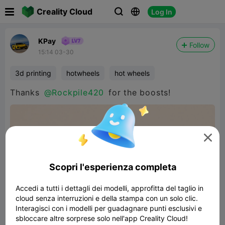

Creality Cloud
Log In



KPay
Follow
15:14 03-30
3d printing
hotwheels
hot wheels
Thanks
@Rockpile420
for the boosts!

Scopri l'esperienza completa
Accedi a tutti i dettagli dei modelli, approfitta del taglio in
cloud senza interruzioni e della stampa con un solo clic.
Interagisci con i modelli per guadagnare punti esclusivi e
sbloccare altre sorprese solo nell'app Creality Cloud!