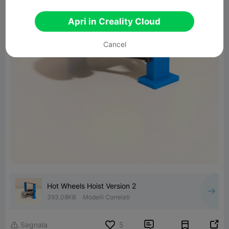
Apri in Creality Cloud
Cancel
Hot Wheels Hoist Version 2
393.08KB
Modelli Correlati


Segnala
5
