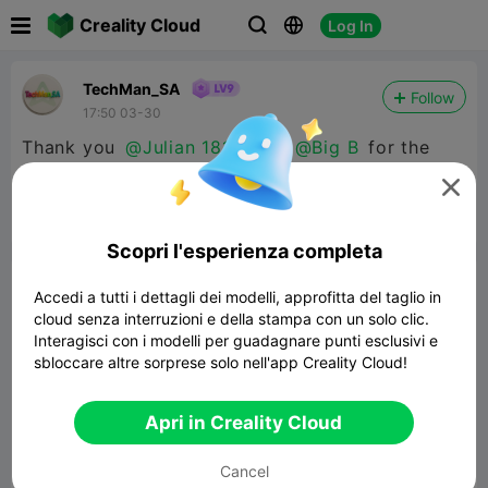

Creality Cloud
Log In



TechMan_SA
Follow
17:50 03-30
Thank you
@Julian 1812
and
@Big B
for the
boosts. Your support is appreciated!



Segnala
8

Scopri l'esperienza completa
Commenta
Accedi a tutti i dettagli dei modelli, approfitta del taglio in
cloud senza interruzioni e della stampa con un solo clic.
Interagisci con i modelli per guadagnare punti esclusivi e
sbloccare altre sorprese solo nell'app Creality Cloud!
Apri in Creality Cloud
Commenta
Cancel