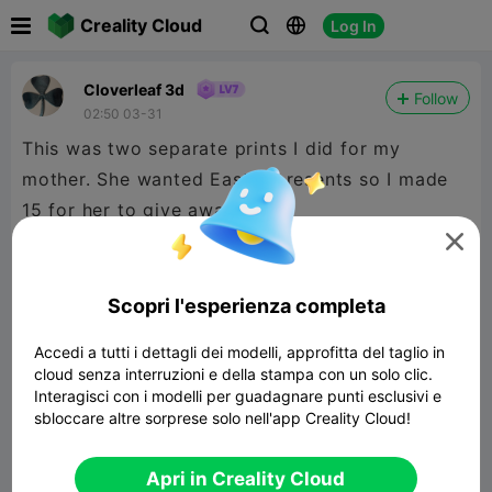

Creality Cloud
Log In



Cloverleaf 3d
Follow
02:50 03-31
This was two separate prints I did for my
mother. She wanted Easter presents so I made
15 for her to give away.

Scopri l'esperienza completa
Accedi a tutti i dettagli dei modelli, approfitta del taglio in
cloud senza interruzioni e della stampa con un solo clic.
Interagisci con i modelli per guadagnare punti esclusivi e
sbloccare altre sorprese solo nell'app Creality Cloud!
Apri in Creality Cloud