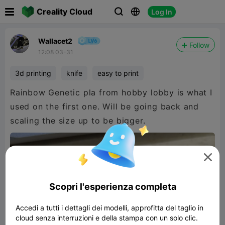

Creality Cloud
Log In



Wallacet2
Follow
12:08 03-31
3d printing
knife
easy to print
Rainbow Genetic pla from hobby lobby is what I
used on the first one. Will be going back and
scaling the size up to be bigger.

Scopri l'esperienza completa
Accedi a tutti i dettagli dei modelli, approfitta del taglio in
cloud senza interruzioni e della stampa con un solo clic.