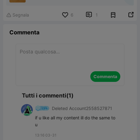


Segnala
6
1

Commenta
Commenta
Tutti i commenti(1)
Deleted Account2558527871
if u like all my content ill do the same to 
u
13:16 03-31