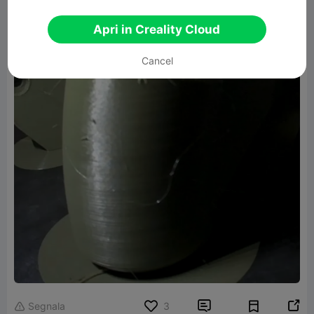
Apri in Creality Cloud
Cancel


Segnala
3
