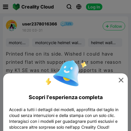

Creality Cloud
Log In



user2378016366
Follow
16:20 03-31
motorcy
motorcycle helmet wall
helmet wall
cle
mount
mount
Printed fine on its side. Wished I could have
printed flat with supports, but for some reason
my K1 SE was not liking the supports it was
generating.

Scopri l'esperienza completa
Accedi a tutti i dettagli dei modelli, approfitta del taglio in
cloud senza interruzioni e della stampa con un solo clic.
Interagisci con i modelli per guadagnare punti esclusivi e
sbloccare altre sorprese solo nell'app Creality Cloud!