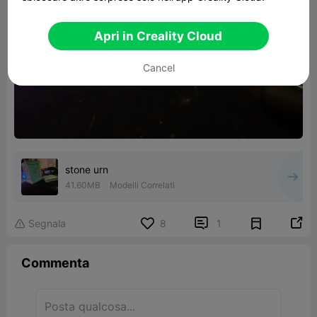
Apri in Creality Cloud
Cancel
stone urn
41.60MB
Modelli Correlati


Segnala
8
1

Commenta