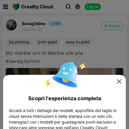

Creality Cloud
Log In



Savag3dino
Follow
18:01 03-31
3d printing
print paint
easy to print
My marble urn in Marble silk pla
#savag3prints

Scopri l'esperienza completa
Accedi a tutti i dettagli dei modelli, approfitta del taglio in
cloud senza interruzioni e della stampa con un solo clic.
Interagisci con i modelli per guadagnare punti esclusivi e
sbloccare altre sorprese solo nell'app Creality Cloud!